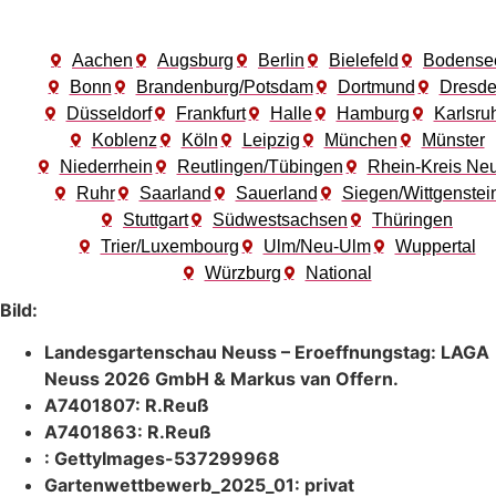
Aachen
Augsburg
Berlin
Bielefeld
Bodense
Bonn
Brandenburg/Potsdam
Dortmund
Dresd
Düsseldorf
Frankfurt
Halle
Hamburg
Karlsru
Koblenz
Köln
Leipzig
München
Münster
Niederrhein
Reutlingen/Tübingen
Rhein-Kreis Ne
Ruhr
Saarland
Sauerland
Siegen/Wittgenstei
Stuttgart
Südwestsachsen
Thüringen
Trier/Luxembourg
Ulm/Neu-Ulm
Wuppertal
Würzburg
National
Bild:
Landesgartenschau Neuss – Eroeffnungstag: LAGA
Neuss 2026 GmbH & Markus van Offern.
A7401807: R.Reuß
A7401863: R.Reuß
: GettyImages-537299968
Gartenwettbewerb_2025_01: privat