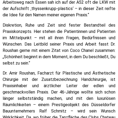
Arbeitsweg nach Essen sah ich auf der A52 oft die LKW mit
der Aufschrift ‚thyssenkrupp-plastics‘ – in dieser Zeit reifte
die Idee für den Namen meiner eigenen Praxis.“
Diskretion, Ruhe und Zeit sind fester Bestandteil des
Praxiskonzepts. Hier stehen die Patientinnen und Patienten
im Mittelpunkt – mit all ihren Fragen, Bedürfnissen und
Wünschen. Das Leitbild seiner Praxis und Arbeit fasst Dr.
Roushan gerne mit einem Zitat von Coco Chanel zusammen:
„Schönheit beginnt in dem Moment, in dem Du beschließt, Du
selbst zu sein.“
Dr. Amir Roushan, Facharzt für Plastische und Ästhetische
Chirurgie mit der Zusatzbezeichnung Handchirurgie, ist
Praxisinhaber und ärztlicher Leiter der edlen und
geschmackvollen Praxis. Der 46-Jährige wollte sich schon
länger selbstständig machen, und mit den luxuriösen
Räumlichkeiten – einem Prestigeobjekt des Düsseldorfer
Bauunternehmers Ralf Schmitz – wird sein Wunsch
Wirklichkeit. Da, wo früher die Tanzfläche des Clubs Chateau