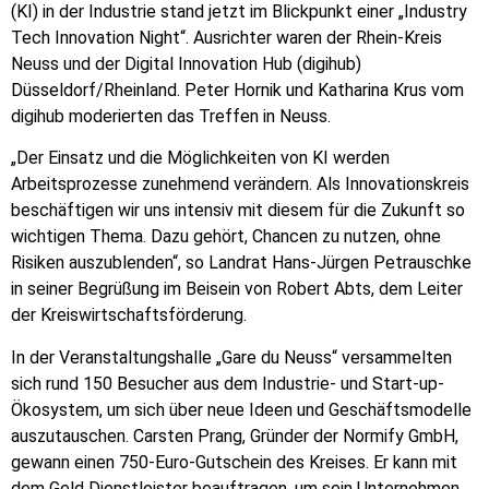
(KI) in der Industrie stand jetzt im Blickpunkt einer „Industry
Tech Innovation Night“. Ausrichter waren der Rhein-Kreis
Neuss und der Digital Innovation Hub (digihub)
Düsseldorf/Rheinland. Peter Hornik und Katharina Krus vom
digihub moderierten das Treffen in Neuss.
„Der Einsatz und die Möglichkeiten von KI werden
Arbeitsprozesse zunehmend verändern. Als Innovationskreis
beschäftigen wir uns intensiv mit diesem für die Zukunft so
wichtigen Thema. Dazu gehört, Chancen zu nutzen, ohne
Risiken auszublenden“, so Landrat Hans-Jürgen Petrauschke
in seiner Begrüßung im Beisein von Robert Abts, dem Leiter
der Kreiswirtschaftsförderung.
In der Veranstaltungshalle „Gare du Neuss“ versammelten
sich rund 150 Besucher aus dem Industrie- und Start-up-
Ökosystem, um sich über neue Ideen und Geschäftsmodelle
auszutauschen. Carsten Prang, Gründer der Normify GmbH,
gewann einen 750-Euro-Gutschein des Kreises. Er kann mit
dem Geld Dienstleister beauftragen, um sein Unternehmen