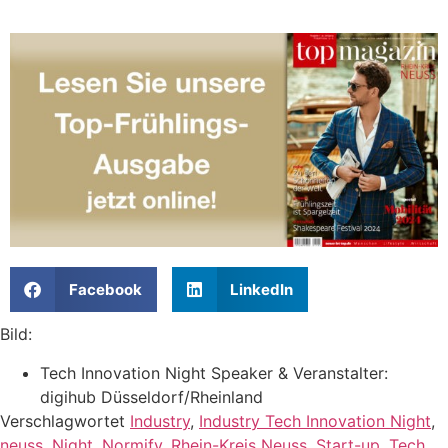
Facebook
LinkedIn
Bild:
Tech Innovation Night Speaker & Veranstalter:
digihub Düsseldorf/Rheinland
Verschlagwortet
Industry
,
Industry Tech Innovation Night
,
neuss
,
Night
,
Normify
,
Rhein-Kreis Neuss
,
Start-up
,
Tech
,