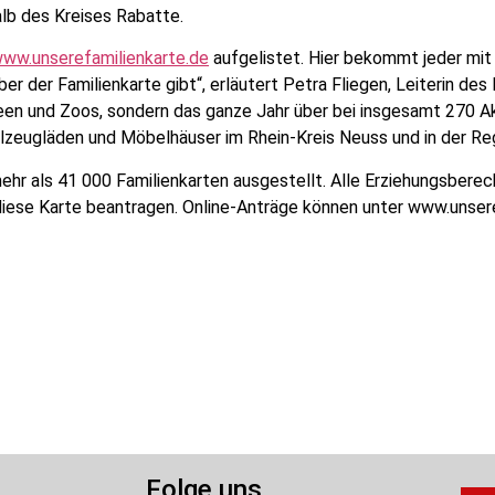
lb des Kreises Rabatte.
ww.unserefamilienkarte.de
aufgelistet. Hier bekommt jeder mit
er der Familienkarte gibt“, erläutert Petra Fliegen, Leiterin de
useen und Zoos, sondern das ganze Jahr über bei insgesamt 270 A
lzeugläden und Möbelhäuser im Rhein-Kreis Neuss und in der Reg
ehr als 41 000 Familienkarten ausgestellt. Alle Erziehungsberec
diese Karte beantragen. Online-Anträge können unter www.unsere
Folge uns