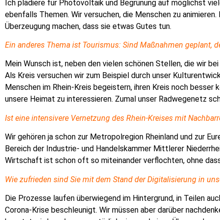
Ich plädiere für Photovoltaik und Begrünung auf möglichst vi
ebenfalls Themen. Wir versuchen, die Menschen zu animieren. 
Überzeugung machen, dass sie etwas Gutes tun.
Ein anderes Thema ist Tourismus: Sind Maßnahmen geplant, de
Mein Wunsch ist, neben den vielen schönen Stellen, die wir be
Als Kreis versuchen wir zum Beispiel
durch unser Kulturentwic
Menschen im Rhein-Kreis begeistern, ihren Kreis noch besser k
unsere Heimat zu interessieren. Zumal unser Radwegenetz sch
Ist eine intensivere Vernetzung des Rhein-
Kreises mit Nachbarr
Wir gehören ja schon zur Metropolregion Rheinland und zur Eu
Bereich der Industrie- und Handelskammer Mittlerer Niederrhei
Wirtschaft ist schon oft so miteinander verflochten, ohne das
Wie zufrieden sind Sie mit dem Stand der Digitalisierung in un
Die Prozesse laufen überwiegend im Hintergrund, in Teilen auc
Corona-Krise beschleunigt. Wir müssen aber darüber nachdenk