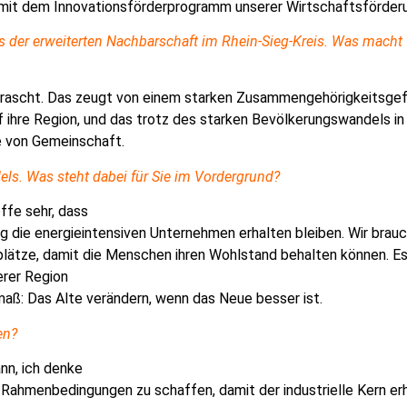
 mit dem Innova
tionsförderprogramm unserer Wirtschaftsförder
er erweiterten Nachbarschaft im Rhein-Sieg-Kreis. Was macht f
rascht. Das zeugt von einem starken Zusammengehörigkeitsgefü
f ihre Region, und das trotz des starken Bevölkerungswandels i
e von Gemeinschaft.
ls. Was steht dabei für Sie im Vordergrund?
ffe sehr, dass
g die energieintensiven Unternehmen erhalten bleiben. Wir brauc
ätze, damit die Menschen ihren Wohlstand behalten können. Es g
erer Region
maß: Das Alte verändern, wenn das Neue besser ist.
en?
ann, ich denke
e Rahmenbedingungen zu schaffen, damit der industrielle Kern erh