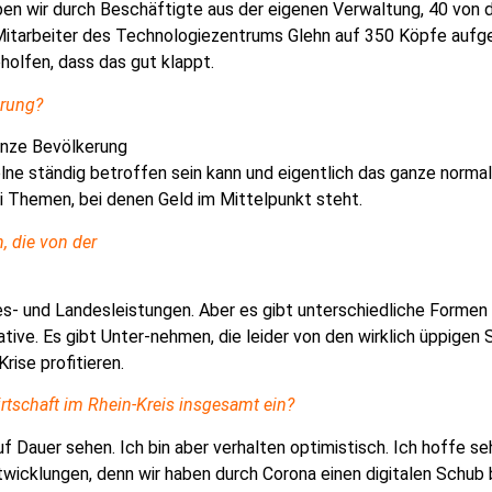
aben wir durch Beschäftigte aus der eigenen Verwaltung,
40 von 
itarbeiter des Technologiezentrums Glehn auf 350 Köpfe aufge
holfen, dass das gut klappt.
erung?
anze Bevölkerung
elne ständig betroffen sein kann und eigentlich das ganze norma
i Themen, bei denen Geld im Mittelpunkt steht.
, die von der
s- und Landesleistungen. Aber es gibt unterschiedliche
Formen 
ve. Es gibt Unter-nehmen, die leider von den wirklich üppigen St
rise profitieren.
rtschaft im Rhein-
Kreis insgesamt ein?
 Dauer sehen. Ich bin aber verhalten optimistisch. Ich hoffe s
twicklungen, denn wir haben durch Corona einen digitalen Schub