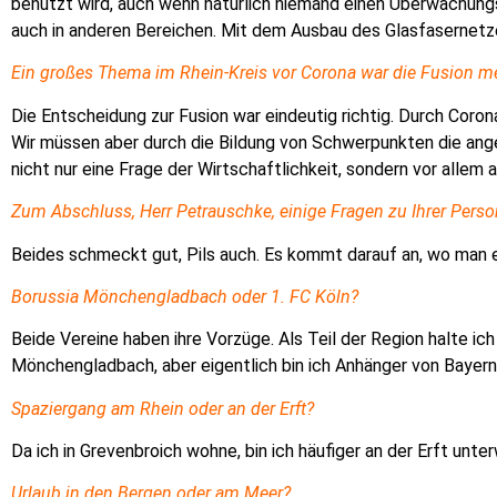
benutzt wird, auch wenn natürlich niemand einen Überwachun
auch in anderen Bereichen.
Mit dem Ausbau des Glasfasernetze
Ein großes Thema im Rhein-Kreis vor Corona war die Fusion meh
Die Entscheidung zur Fusion war eindeutig richtig. Durch Coro
Wir müssen aber durch die Bildung von Schwerpunkten die ang
nicht nur eine Frage der Wirtschaftlichkeit, sondern vor allem a
Zum Abschluss, Herr Petrauschke, einige Fragen zu Ihrer Perso
Beides schmeckt gut, Pils auch. Es kommt darauf an, wo man es t
Borussia Mönchengladbach oder 1. FC Köln?
Beide Vereine haben ihre Vorzüge. Als Teil der Region halte ich
Mönchengladbach, aber eigentlich bin ich Anhänger von Bayer
Spaziergang am Rhein oder an der Erft?
Da ich in Grevenbroich wohne, bin ich häufiger an der Erft unte
Urlaub in den Bergen oder am Meer?