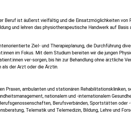
er Beruf ist äußerst vielfältig und die Einsatzmöglichkeiten von
ildung und lehren das physiotherapeutische Handwerk auf Basis ak
entenorientierte Ziel- und Therapieplanung, die Durchführung d
t:innen im Fokus. Mit dem Studium bereiten wir die jungen Physi
Patient:innen ver-sorgen, bis hin zur Behandlung ohne ärztliche V
 als der Arzt oder die Ärztin.
schen Praxen, ambulanten und stationären Rehabilitationskliniken, 
sundheitsmanagement, nationalem und -internationalem Gesundhe
 Berufsgenossenschaften, Berufsverbänden, Sportstätten oder -v
nsberatung, Telematik und Telemedizin, Bildung, Lehre und Fors