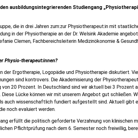
n den ausbildungsintegrierenden Studiengang „Physiotherapie
pe, die in drei Jahren zum:zur Physiotherapeut:in mit staatlich
dung in der Physiotherapie an der Dr. Welsink Akademie angebot
Stefanie Clemen, Fachbereichsleiterin Medizinökonomie & Gesundhe
er Physio-therapeut:innen?
n der Ergotherapie, Logopädie und Physiotherapie diskutiert. Vi
nungen sind kontrovers. Die Akademisierung der Physiotherapeut
 von 20 Prozent. In Deutschland sind wir aktuell bei 3 Prozent
 Diese Lücke können wir mit unserem Angebot gut schließen. Wi
 auch wissenschaftlich fundiert aufgestellt sind. Aktuell gibt
die noch evaluiert werden.
ang erfüllt die politisch geforderte Verzahnung von klinischen m
chen Pflichtprüfung nach dem 6. Semester noch freiwillig, bere