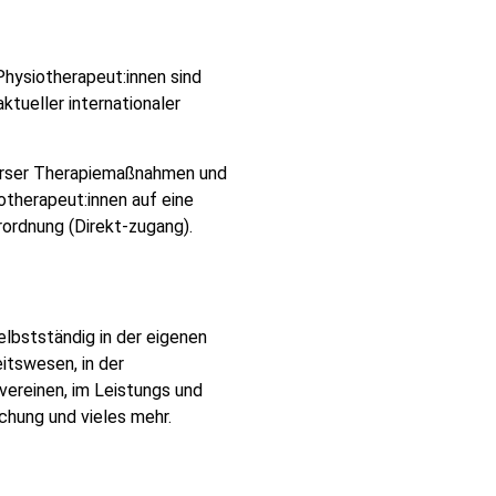
 Physiotherapeut:innen sind
tueller internationaler
iverser Therapiemaßnahmen und
otherapeut:innen auf eine
erordnung (Direkt-zugang).
selbstständig in der eigenen
itswesen, in der
ereinen, im Leistungs und
chung und vieles mehr.